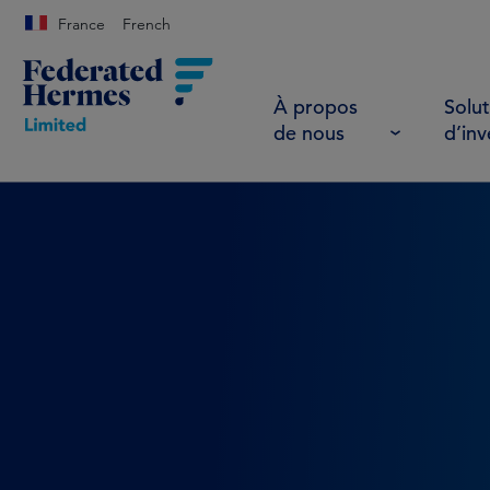
France
French
À propos
Solut
de nous
d’in