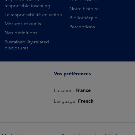
responsible investing
Notre histoire
La responsabilité en action
Bibliothèque
Mesures et outils
Perceptions
Nos définitions
Sustainability-related
disclosures
Vos préférences
France
Location:
French
Language: