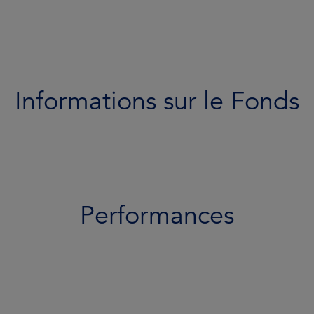
Performances
Portefeuille
Documents
Informations sur le Fonds
Équipe
Profil de risque
Performances