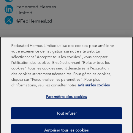
Federated Hermes
Limited
@FedHermesLtd
Fraud
Médias
Important information
Privacy
Federated Hermes Limited utilise des cookies pour améliorer
Cookies
Modern slavery statement
votre expérience de navigation sur notre site web. En
sélectionnant "Accepter tous les cookies", vous acceptez
l'utilisation des cookies. En sélectionnant "Refuser tous les
Sustainability-related disclosures
cookies", tous les cookies seront désactivés, à l'exception
des cookies strictement nécessaires. Pour gérer les cookies,
cliquez sur "Personnaliser les paramètres". Pour plus
Federated Hermes Limited: Registered in England & Wales
d'informations, veuillez consulter notre
avis sur les cookies
No 01661776. Registered office – Sixth Floor, 150
Cheapside, London EC2V 6ET.
Paramètres des cookies
Federated Hermes Limited is owned by Federated
Tout refuser
Hermes, Inc © Copyright Federated Hermes Limited 2026 |
ISO 14001 Accredited
2026
Autoriser tous les cookies