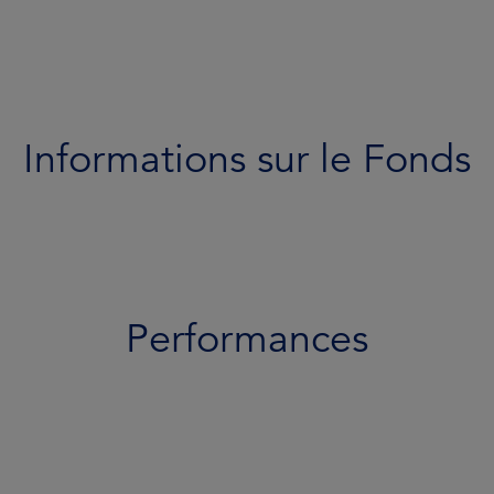
Performances
Portefeuille
Documents
Informations sur le Fonds
Équipe
Profil de risque
Performances