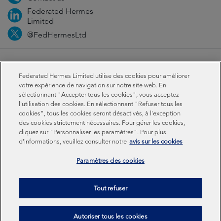
Federated Hermes
Limited
@FedHermesLtd
Fraud
Médias
Important information
Privacy
Federated Hermes Limited utilise des cookies pour améliorer
Cookies
Modern slavery statement
votre expérience de navigation sur notre site web. En
sélectionnant "Accepter tous les cookies", vous acceptez
l'utilisation des cookies. En sélectionnant "Refuser tous les
Sustainability-related disclosures
cookies", tous les cookies seront désactivés, à l'exception
des cookies strictement nécessaires. Pour gérer les cookies,
cliquez sur "Personnaliser les paramètres". Pour plus
Federated Hermes Limited: Registered in England & Wales
d'informations, veuillez consulter notre
avis sur les cookies
No 01661776. Registered office – Sixth Floor, 150
Cheapside, London EC2V 6ET.
Paramètres des cookies
Federated Hermes Limited is owned by Federated
Tout refuser
Hermes, Inc © Copyright Federated Hermes Limited 2026 |
ISO 14001 Accredited
2026
Autoriser tous les cookies