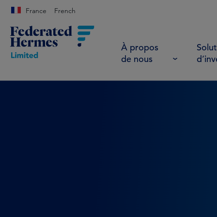
France
French
À propos
Solut
de nous
d’in