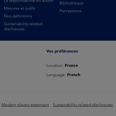
La responsabilité en action
Bibliothèque
Mesures et outils
Perceptions
Nos définitions
Sustainability-related
disclosures
Vos préférences
France
Location:
French
Language:
Modern slavery statement
Sustainability-related disclosures