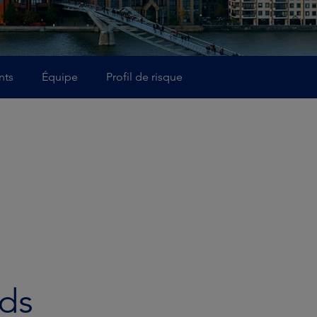
nts
Équipe
Profil de risque
nds