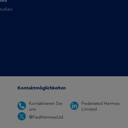
ghts
studien
Kontaktmöglichkeiten
Kontaktieren Sie
Federated Hermes
uns
Limited
@FedHermesLtd