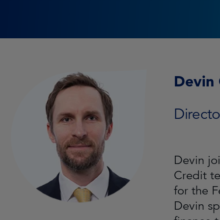
Devin
Directo
Devin jo
Credit t
for the 
Devin sp