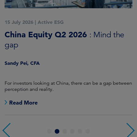
15 July 2026
|
Active ESG
1
China Equity Q2 2026
A
: Mind the
gap
J
Sandy Pei, CFA
For investors looking at China, there can be a gap between
A
perception and reality.
re
Read More
1
2
3
4
5
6