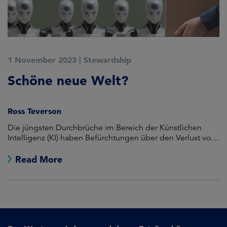
1 November 2023
|
Stewardship
Schöne neue Welt?
Ross Teverson
Die jüngsten Durchbrüche im Bereich der Künstlichen
Intelligenz (KI) haben Befürchtungen über den Verlust von
Arbeitsplätzen in der wissensbasierten Wirtschaft geweckt
und Bedenken über eine ausgeklügelte, polarisierend
Read More
wirkende Profilierung wieder aufleben lassen.