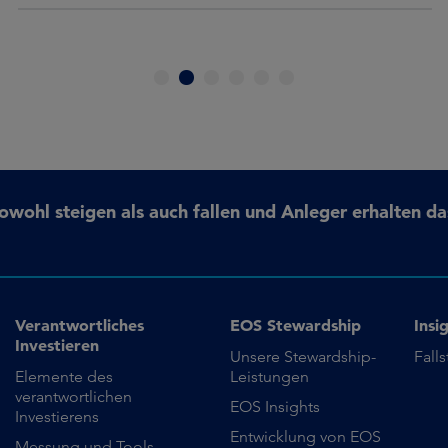
1
2
3
4
5
6
ohl steigen als auch fallen und Anleger erhalten da
Verantwortliches
EOS Stewardship
Insi
Investieren
Unsere Stewardship-
Fall
Elemente des
Leistungen
verantwortlichen
EOS Insights
Investierens
Entwicklung von EOS
Messung und Tools