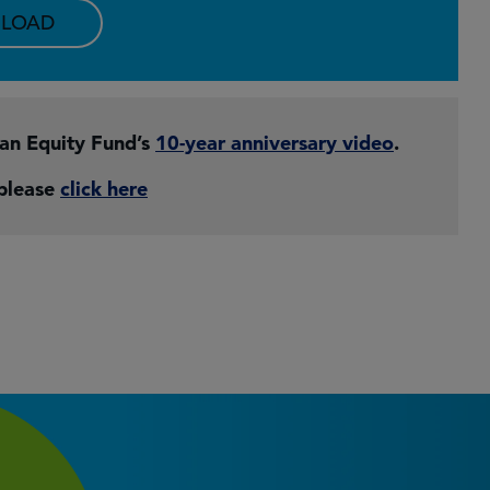
LOAD
pan Equity Fund’s
10-year anniversary video
.
 please
click here