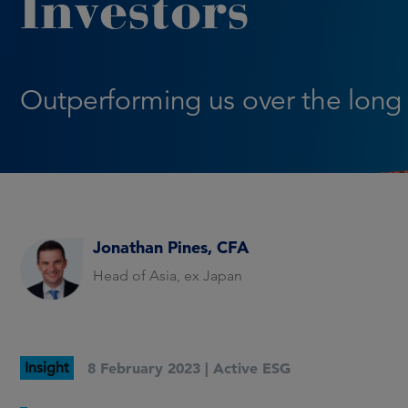
Investors
Outperforming us over the long
Jonathan Pines, CFA
Head of Asia, ex Japan
Insight
8 February 2023 |
Active ESG