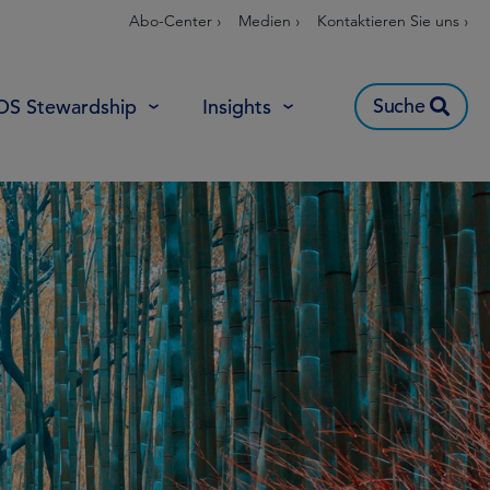
Abo-Center ›
Medien ›
Kontaktieren Sie uns ›
Suche
OS Stewardship
Insights