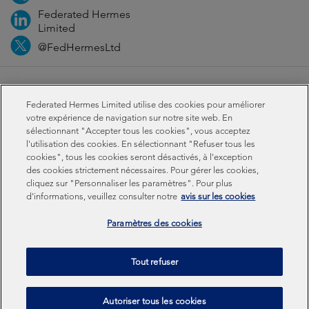
Federated Hermes
Limited
@FedHermesLtd
Fraud
Médias
Important Information
Privacy
Federated Hermes Limited utilise des cookies pour améliorer
Cookies
Modern slavery statement
votre expérience de navigation sur notre site web. En
sélectionnant "Accepter tous les cookies", vous acceptez
l'utilisation des cookies. En sélectionnant "Refuser tous les
Sustainability-related disclosures
cookies", tous les cookies seront désactivés, à l'exception
des cookies strictement nécessaires. Pour gérer les cookies,
cliquez sur "Personnaliser les paramètres". Pour plus
Federated Hermes Limited: Registered in England & Wales
d'informations, veuillez consulter notre
avis sur les cookies
No 01661776. Registered office – Sixth Floor, 150
Cheapside, London EC2V 6ET.
Paramètres des cookies
Federated Hermes Limited is owned by Federated
Tout refuser
Hermes, Inc © Copyright Federated Hermes Limited 2026 |
ISO 14001 Accredited
2026
Autoriser tous les cookies