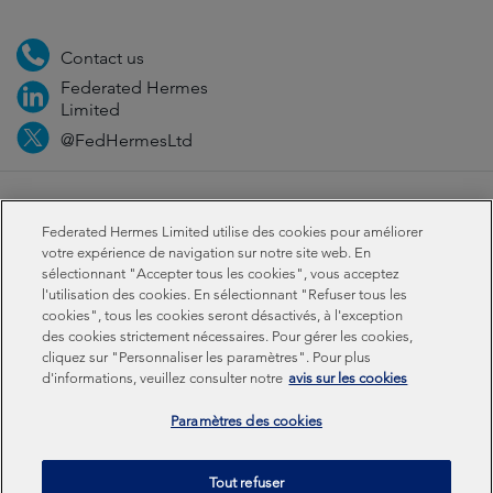
Contact us
Federated Hermes
Limited
@FedHermesLtd
Fraud
Médias
Important information
Privacy
Federated Hermes Limited utilise des cookies pour améliorer
Cookies
Modern slavery statement
votre expérience de navigation sur notre site web. En
sélectionnant "Accepter tous les cookies", vous acceptez
l'utilisation des cookies. En sélectionnant "Refuser tous les
Sustainability-related disclosures
cookies", tous les cookies seront désactivés, à l'exception
des cookies strictement nécessaires. Pour gérer les cookies,
cliquez sur "Personnaliser les paramètres". Pour plus
Federated Hermes Limited: Registered in England & Wales
d'informations, veuillez consulter notre
avis sur les cookies
No 01661776. Registered office – Sixth Floor, 150
Cheapside, London EC2V 6ET.
Paramètres des cookies
Federated Hermes Limited is owned by Federated
Tout refuser
Hermes, Inc © Copyright Federated Hermes Limited 2026 |