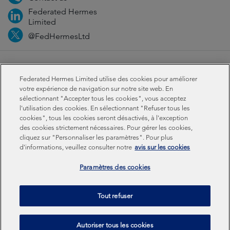
Federated Hermes
Limited
@FedHermesLtd
Fraud
Médias
Important information
Privacy
Federated Hermes Limited utilise des cookies pour améliorer
Cookies
Modern slavery statement
votre expérience de navigation sur notre site web. En
sélectionnant "Accepter tous les cookies", vous acceptez
l'utilisation des cookies. En sélectionnant "Refuser tous les
Sustainability-related disclosures
cookies", tous les cookies seront désactivés, à l'exception
des cookies strictement nécessaires. Pour gérer les cookies,
cliquez sur "Personnaliser les paramètres". Pour plus
Federated Hermes Limited: Registered in England & Wales
d'informations, veuillez consulter notre
avis sur les cookies
No 01661776. Registered office – Sixth Floor, 150
Cheapside, London EC2V 6ET.
Paramètres des cookies
Federated Hermes Limited is owned by Federated
Tout refuser
Hermes, Inc © Copyright Federated Hermes Limited 2026 |
ISO 14001 Accredited
2026
Autoriser tous les cookies