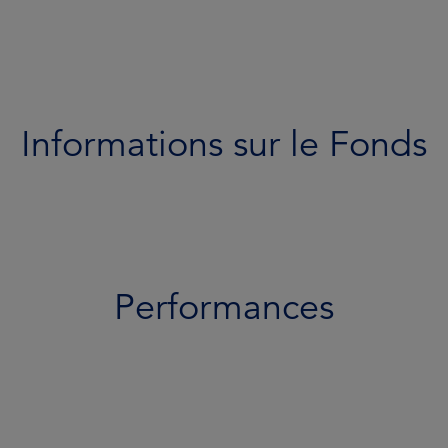
Performances
Portefeuille
Documents
Informations sur le Fonds
Équipe
Profil de risque
Performances