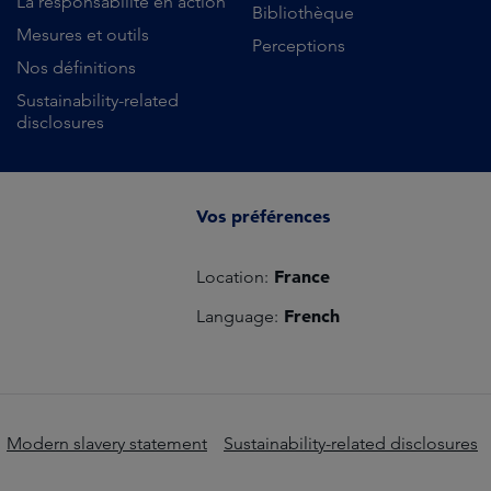
La responsabilité en action
Bibliothèque
Mesures et outils
Perceptions
Nos définitions
Sustainability-related
disclosures
Vos préférences
France
Location:
French
Language:
Modern slavery statement
Sustainability-related disclosures