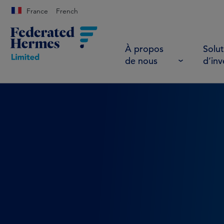
France
French
À propos
Solut
de nous
d’in