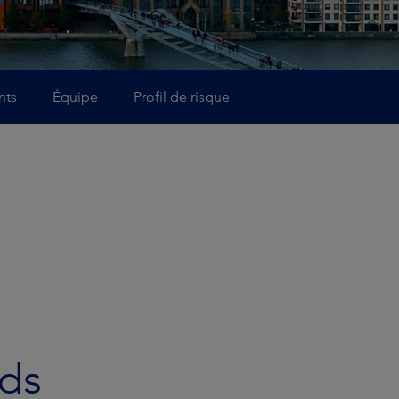
nts
Équipe
Profil de risque
nds