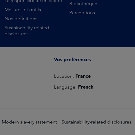
La responsabilité en action
Bibliothèque
Mesures et outils
Perceptions
Nos définitions
Sustainability-related
disclosures
Vos préférences
France
Location:
French
Language:
Modern slavery statement
Sustainability-related disclosures