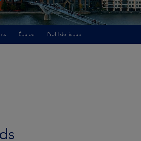
nts
Équipe
Profil de risque
nds