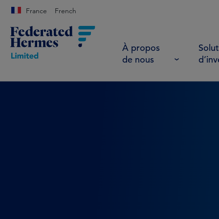
France
French
À propos
Solut
de nous
d’in