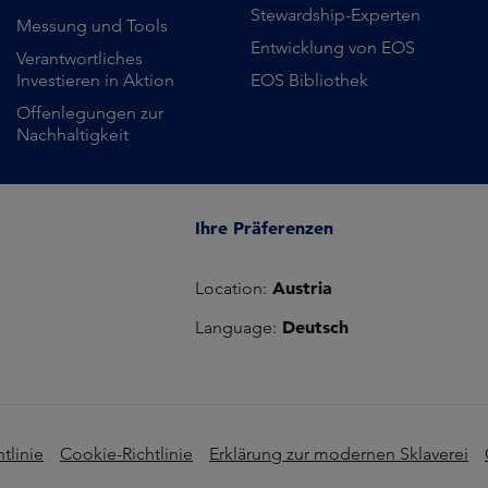
Stewardship-Experten
Messung und Tools
Entwicklung von EOS
Verantwortliches
Investieren in Aktion
EOS Bibliothek
Offenlegungen zur
Nachhaltigkeit
Ihre Präferenzen
Austria
Location:
Deutsch
Language:
tlinie
Cookie-Richtlinie
Erklärung zur modernen Sklaverei