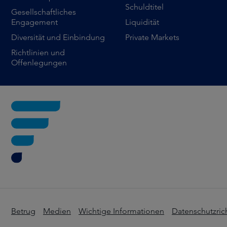
Schuldtitel
Gesellschaftliches
Engagement
Liquidität
Diversität und Einbindung
Private Markets
Richtlinien und
Offenlegungen
Betrug
Medien
Wichtige Informationen
Datenschutzrich