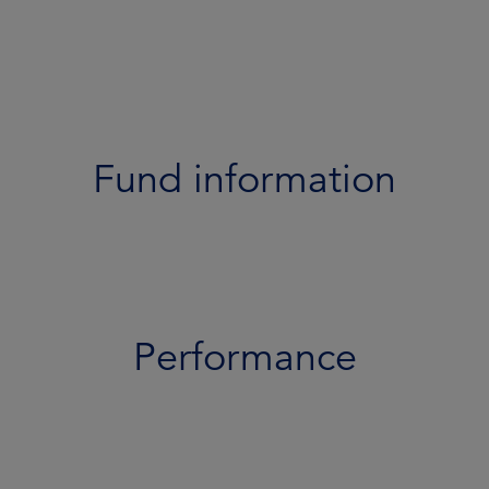
Portfolio
Documents
Team
Fund information
Risk profile
Performance