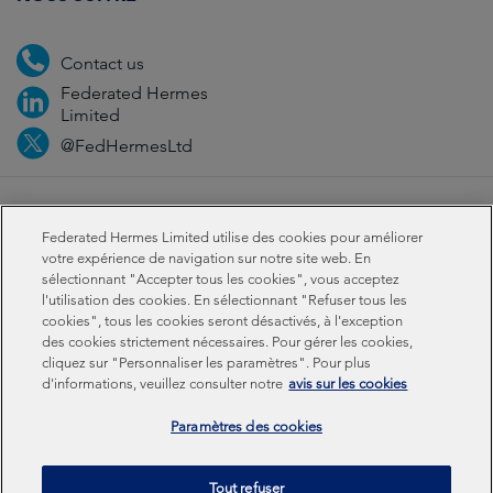
Contact us
Federated Hermes
Limited
@FedHermesLtd
Fraud
Media
Important information
Privacy
Federated Hermes Limited utilise des cookies pour améliorer
Cookies
Modern slavery statement
votre expérience de navigation sur notre site web. En
sélectionnant "Accepter tous les cookies", vous acceptez
l'utilisation des cookies. En sélectionnant "Refuser tous les
Sustainability-related disclosures
cookies", tous les cookies seront désactivés, à l'exception
des cookies strictement nécessaires. Pour gérer les cookies,
cliquez sur "Personnaliser les paramètres". Pour plus
Federated Hermes Limited: Registered in England & Wales
d'informations, veuillez consulter notre
avis sur les cookies
No 01661776. Registered office – Sixth Floor, 150
Cheapside, London EC2V 6ET.
Paramètres des cookies
Federated Hermes Limited is owned by Federated
Tout refuser