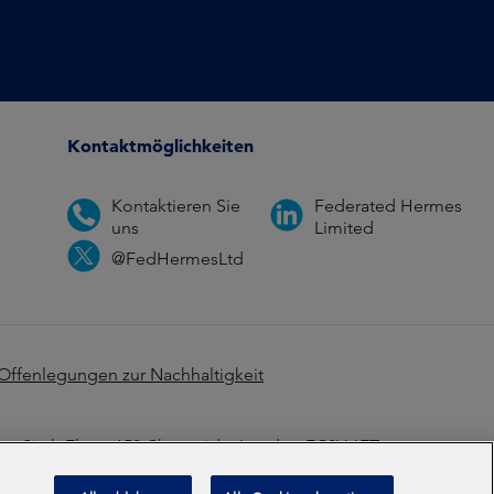
Kontaktmöglichkeiten
Kontaktieren Sie
Federated Hermes
uns
Limited
@FedHermesLtd
Offenlegungen zur Nachhaltigkeit
z: Sixth Floor, 150 Cheapside, London EC2V 6ET.
1 Akkreditiert 2025
2026