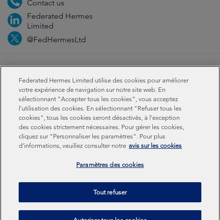
Contact us
Federated Hermes
Limited
@FedHermesLtd
Fraud
Media
Important information
Privacy
Federated Hermes Limited utilise des cookies pour améliorer
Cookies
Modern slavery statement
votre expérience de navigation sur notre site web. En
sélectionnant "Accepter tous les cookies", vous acceptez
l'utilisation des cookies. En sélectionnant "Refuser tous les
Sustainability-related disclosures
cookies", tous les cookies seront désactivés, à l'exception
des cookies strictement nécessaires. Pour gérer les cookies,
cliquez sur "Personnaliser les paramètres". Pour plus
Federated Hermes Limited: Registered in England & Wales
d'informations, veuillez consulter notre
avis sur les cookies
No 01661776. Registered office – Sixth Floor, 150
Cheapside, London EC2V 6ET.
Paramètres des cookies
Federated Hermes Limited is owned by Federated
Tout refuser
Hermes, Inc © Copyright Federated Hermes Limited 2026 |
ISO 14001 Accredited
2026