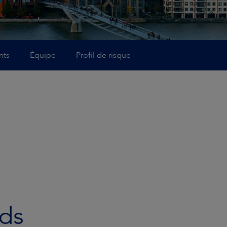
nts
Équipe
Profil de risque
nds