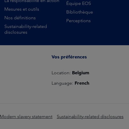
La responsabilité en action
Équipe EOS
Mesures et outils
Bibliothèque
Nos définitions
Perceptions
Sustainability-related
disclosures
Vos préférences
Belgium
Location:
French
Language:
Modern slavery statement
Sustainability-related disclosures