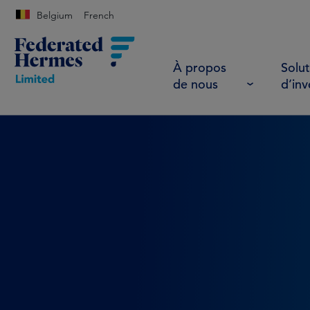
Belgium
French
À propos
Solut
de nous
d’in