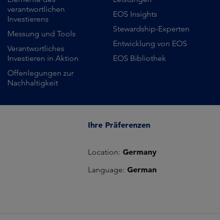
verantwortlichen
EOS Insights
Investierens
Stewardship-Experten
Messung und Tools
Entwicklung von EOS
Verantwortliches
Investieren in Aktion
EOS Bibliothek
Offenlegungen zur
Nachhaltigkeit
Ihre Präferenzen
Germany
Location:
German
Language: