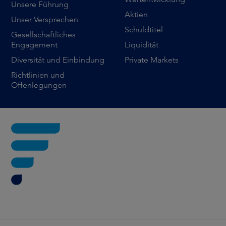
Unsere Führung
Aktien
Unser Versprechen
Schuldtitel
Gesellschaftliches
Engagement
Liquidität
Diversität und Einbindung
Private Markets
Richtlinien und
Offenlegungen