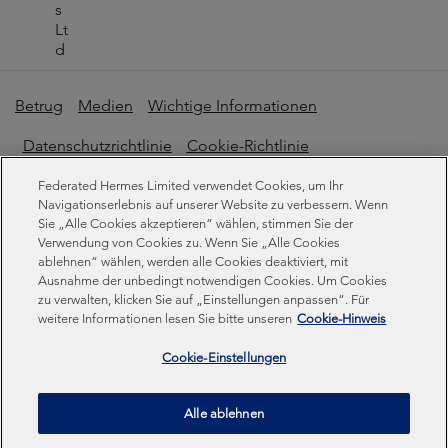
s
Lt
d
Betrug
Medien
Wichtige Informationen
Datenschutzrichtlinie
Cookie-Richtlinie
Erklärung zur modernen Sklaverei
Federated Hermes Limited verwendet Cookies, um Ihr
Navigationserlebnis auf unserer Website zu verbessern. Wenn
Sie „Alle Cookies akzeptieren“ wählen, stimmen Sie der
Offenlegungen zur Nachhaltigkeit
Verwendung von Cookies zu. Wenn Sie „Alle Cookies
ablehnen“ wählen, werden alle Cookies deaktiviert, mit
Ausnahme der unbedingt notwendigen Cookies. Um Cookies
Federated Hermes Limited. Eingetragen in England und
zu verwalten, klicken Sie auf „Einstellungen anpassen“. Für
Wales unter der Registrierungsnummer 01661776.
weitere Informationen lesen Sie bitte unseren
Cookie-Hinweis
Eingetragener Sitz: Sixth Floor, 150 Cheapside, London
EC2V 6ET.
Cookie-Einstellungen
Federated Hermes Limited ist Eigentum von Federated
Alle ablehnen
Hermes, Inc © Copyright Federated Hermes Limited 2026 |
ISO 14001 Akkreditiert