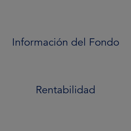
Rentabilidad
Cartera
Documentos
Información del Fondo
Equipo
Perfil de riesgo
Rentabilidad