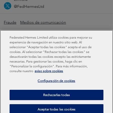
@FedHermesLtd
Fraude
Medios de comunicación
Información importante
Privacidad
Cookies
Federated Hermes Limited utiliza cookies para mejorar su
Declaración sobre la esclavitud moderna
experiencia de navegación en nuestro sitio web. Al
seleccionar "Aceptar todas las cookies" acepta el uso de
cookies. Al seleccionar "Rechazar todas las cookies" se
Información sobre sostenibilidad
desactivarán todas las cookies excepto las estrictamente
necesarias. Para gestionar las cookies, haga clic en
"Personalizar la configuración". Para más información,
Federated Hermes Limited: Registered in England & Wales
consulte nuestro
aviso sobre cookies
No 01661776. Registered office – Sixth Floor, 150
Cheapside, London EC2V 6ET.
Configuración de cookies
Federated Hermes Limited is owned by Federated
Rechazarlas todas
Hermes, Inc © Copyright Federated Hermes Limited 2026 |
ISO 14001 Accredited
2026
Aceptar todas las cookies