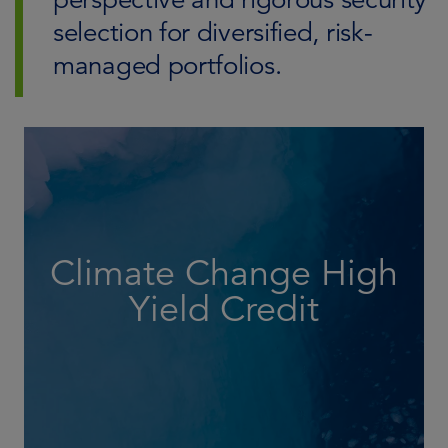
selection for diversified, risk-
managed portfolios.
Climate Change High
Busca generar un impacto climático positivo y una
rentabilidad superior a largo plazo.
Yield Credit
MÁS INFORMACIÓN