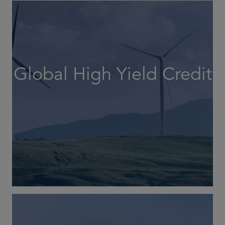
Global High Yield Credit
Un enfoque dinámico del high yield mundial.
MÁS INFORMACIÓN