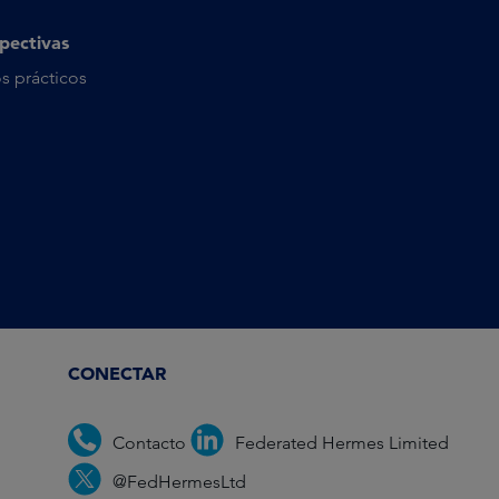
pectivas
s prácticos
CONECTAR
Contacto
Federated Hermes Limited
@FedHermesLtd