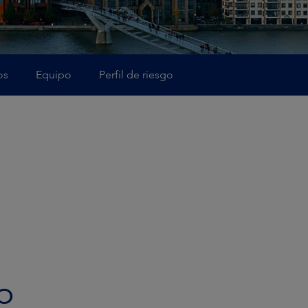
os
Equipo
Perfil de riesgo
o