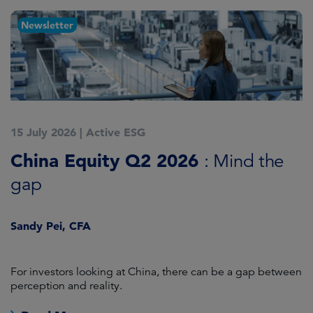
Newsletter
15 July 2026
|
Active ESG
1
China Equity Q2 2026
A
: Mind the
gap
J
Sandy Pei, CFA
For investors looking at China, there can be a gap between
A
perception and reality.
re