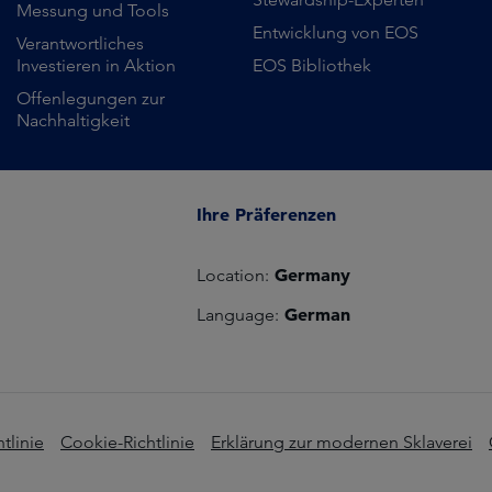
Messung und Tools
Entwicklung von EOS
Verantwortliches
Investieren in Aktion
EOS Bibliothek
Offenlegungen zur
Nachhaltigkeit
Ihre Präferenzen
Germany
Location:
German
Language:
tlinie
Cookie-Richtlinie
Erklärung zur modernen Sklaverei