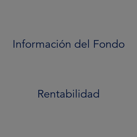
Rentabilidad
Cartera
Documentos
Información del Fondo
Equipo
Perfil de riesgo
Rentabilidad