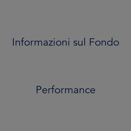
Performance
Portafoglio
Documenti
Informazioni sul Fondo
Team
Profilo di rischio
Performance