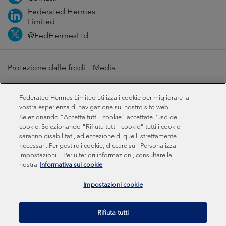
Federated Hermes
Limited
@FedHermesLtd
Protezione dalle frodi
Media
Informazioni importanti
Privacy
Cookie
Federated Hermes Limited utilizza i cookie per migliorare la
Dichiarazione sulla schiavitù moderna
vostra esperienza di navigazione sul nostro sito web.
Selezionando "Accetta tutti i cookie" accettate l'uso dei
cookie. Selezionando "Rifiuta tutti i cookie" tutti i cookie
Informazioni sulla sostenibilità
saranno disabilitati, ad eccezione di quelli strettamente
necessari. Per gestire i cookie, cliccare su "Personalizza
impostazioni". Per ulteriori informazioni, consultare la
Federated Hermes Limited: Registered in England & Wales
nostra
Informativa sui cookie
No 01661776. Registered office – Sixth Floor, 150
Cheapside, London EC2V 6ET.
Impostazioni cookie
Federated Hermes Limited is owned by Federated
Rifiuta tutti
Hermes, Inc © Copyright Federated Hermes Limited 2026 |