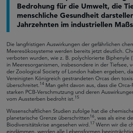
Bedrohung für die Umwelt, die Ti
menschliche Gesundheit darstellen
Jahrzehnten im industriellen Maßs
Die langfristigen Auswirkungen der gefährlichen ch
Meeresökosysteme werden bereits jetzt deutlich. Che
verboten wurden, wie z. B. polychlorierte Biphenyl
in Meeresorganismen, insbesondere in der Tiefsee, 
der Zoological Society of London haben ergeben, da
Vereinigten Königreich gestrandeten Orcas den toxi
14
überschreitet.
Man geht davon aus, dass die Orca-P
starken PCB-Verschmutzung und deren Auswirkungen 
15
vom Aussterben bedroht ist.
Wissenschaftlichen Studien zufolge hat die chemisch
16
planetarische Grenze überschritten
, was als eine d
17
Biodiversitätskrise angesehen wird.
Wenn wir die c
eindämmen, werden alle Lebensformen beeinträchti