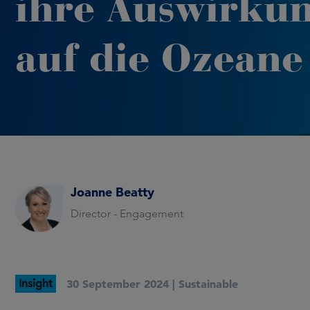
ihre Auswirku
auf die Ozeane
Joanne Beatty
Director - Engagement
Insight
30 September 2024 |
Sustainable