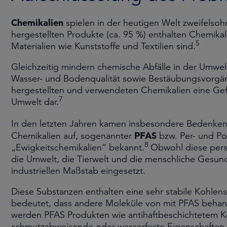
Chemikalien
spielen in der heutigen Welt zweifelsohn
hergestellten Produkte (ca. 95 %) enthalten Chemikal
5
Materialien wie Kunststoffe und Textilien sind.
Gleichzeitig mindern chemische Abfälle in der Umwelt
Wasser- und Bodenqualität sowie Bestäubungsvorgä
hergestellten und verwendeten Chemikalien eine Gef
7
Umwelt dar.
In den letzten Jahren kamen insbesondere Bedenken 
PFAS
Chemikalien auf, sogenannter
bzw. Per- und Pol
8
„Ewigkeitschemikalien“ bekannt.
Obwohl diese pers
die Umwelt, die Tierwelt und die menschliche Gesundh
industriellen Maßstab eingesetzt.
Diese Substanzen enthalten eine sehr stabile Kohlens
bedeutet, dass andere Moleküle von mit PFAS behan
werden PFAS Produkten wie antihaftbeschichtetem K
schmutzabweisende oder wasserfeste Eigenschaften 