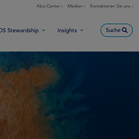
Abo-Center ›
Medien ›
Kontaktieren Sie uns ›
Suche
OS Stewardship
Insights