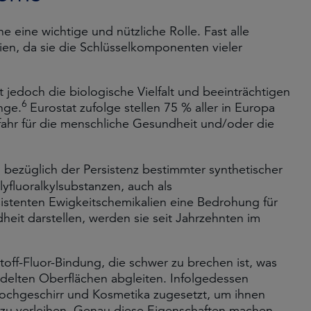
e eine wichtige und nützliche Rolle. Fast alle
ien, da sie die Schlüsselkomponenten vieler
 jedoch die biologische Vielfalt und beeinträchtigen
6
nge.
Eurostat zufolge stellen 75 % aller in Europa
ahr für die menschliche Gesundheit und/oder die
bezüglich der Persistenz bestimmter synthetischer
yfluoralkylsubstanzen, auch als
istenten Ewigkeitschemikalien eine Bedrohung für
eit darstellen, werden sie seit Jahrzehnten im
toff-Fluor-Bindung, die schwer zu brechen ist, was
delten Oberflächen abgleiten. Infolgedessen
ochgeschirr und Kosmetika zugesetzt, um ihnen
zu verleihen. Genau diese Eigenschaften machen