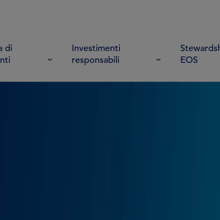
 di
Investimenti
Stewardsh
nti
responsabili
EOS