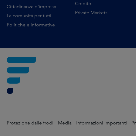
Credito
Cittadinanza d’impresa
Private Markets
La comunità per tutti
Politiche e informative
Protezione dalle frodi
Media
Informazioni importanti
Pr