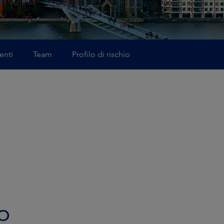
nti
Team
Profilo di rischio
i
o