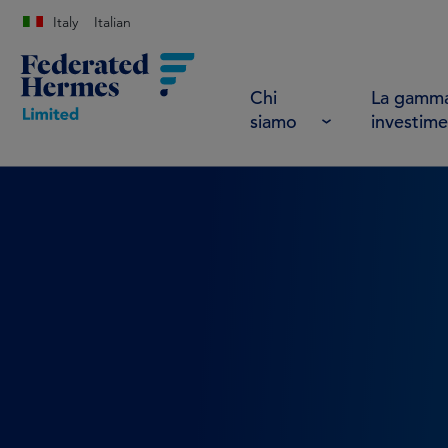
Italy
Italian
Chi
La gamma
siamo
investime