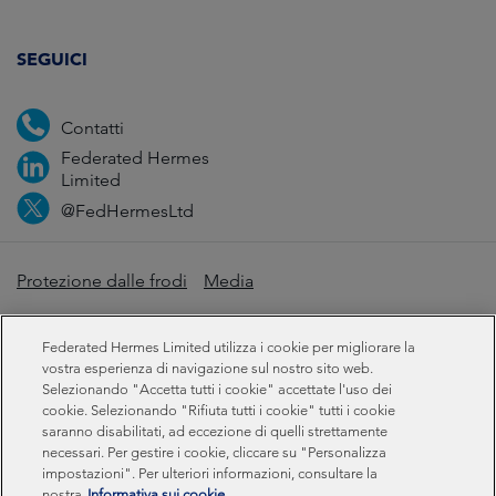
SEGUICI
Contatti
Federated Hermes
Limited
@FedHermesLtd
Protezione dalle frodi
Media
Informazioni importanti
Privacy
Cookie
Federated Hermes Limited utilizza i cookie per migliorare la
Dichiarazione sulla schiavitù moderna
vostra esperienza di navigazione sul nostro sito web.
Selezionando "Accetta tutti i cookie" accettate l'uso dei
cookie. Selezionando "Rifiuta tutti i cookie" tutti i cookie
Informazioni sulla sostenibilità
saranno disabilitati, ad eccezione di quelli strettamente
necessari. Per gestire i cookie, cliccare su "Personalizza
impostazioni". Per ulteriori informazioni, consultare la
Federated Hermes Limited: Registered in England & Wales
nostra
Informativa sui cookie